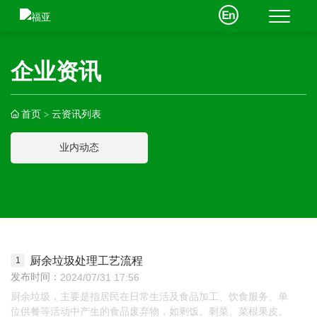
企业资讯
首页
云资讯列表
业内动态
关于我们
产品中心
工程案例
厨余垃圾处理工艺流程
发布时间：
2024/07/31 17:56
厨余垃圾，主要是指居民在日常生活及食品加工、饮食服务、单
新闻中心
位供餐等活动中产生的食品废弃物，如剩饭、剩菜、菜根果皮、