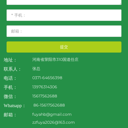
提交
河南省荥阳市310国道任庄
地址：
张总
联系人：
0371-64656398
电话：
13976314306
手机：
15617562688
微信：
86-15617562688
Whatsapp：
fuyahb@gmail.com
邮箱：
zzfuya2026@163.com