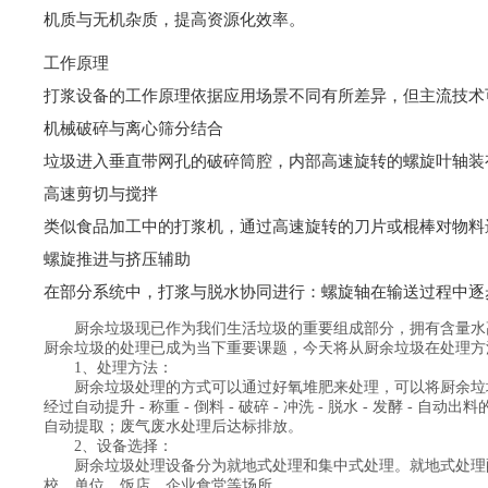
机质与无机杂质‌，提高资源化效率。
‌工作原理‌
打浆设备的工作原理依据应用场景不同有所差异，但主流技术
‌机械破碎与离心筛分结合‌
垃圾进入垂直带网孔的破碎筒腔，内部高速旋转的螺旋叶轴装
‌高速剪切与搅拌‌
类似食品加工中的打浆机，通过高速旋转的刀片或棍棒对物料
‌螺旋推进与挤压辅助‌
在部分系统中，打浆与脱水协同进行：螺旋轴在输送过程中逐
厨余垃圾现已作为我们生活垃圾的重要组成部分，拥有含量水
厨余垃圾的处理已成为当下重要课题，今天将从厨余垃圾在处理方
1、处理方法：
厨余垃圾处理的方式可以通过好氧堆肥来处理，可以将厨余垃
经过自动提升 - 称重 - 倒料 - 破碎 - 冲洗 - 脱水 -
自动提取；废气废水处理后达标排放。
2、设备选择：
厨余垃圾处理设备分为就地式处理和集中式处理。就地式处理
校、单位、饭店、企业食堂等场所。