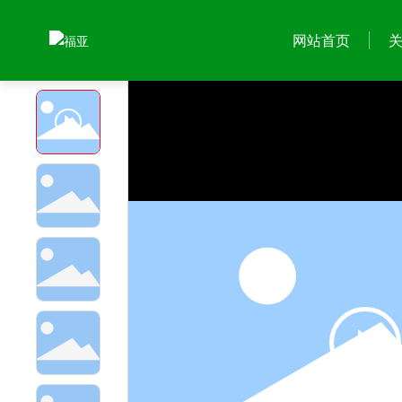
首页
黑水虻养殖设备分选制浆机
产品中心
网站首页
关于我们
产品中心
公司简介
餐厨垃圾处理设备
企业文化
黑水虻养殖设备
资质荣誉
蝇蛆养殖设备
鲜虫深加工设备
秸秆饲料加工设备