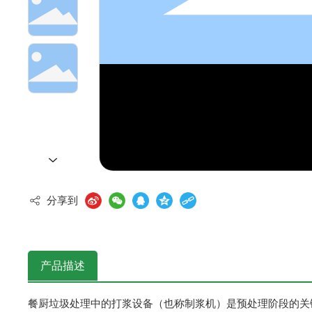
黑水虻深加工产品
0371-64656398
13703982731
1
服务热线：
联系手机：
分享到
产品描述
餐厨垃圾处理中的‌打浆设备‌（也称‌制浆机‌）是预处理阶