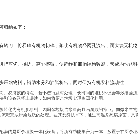
可归纳如下：
有转刀，将易碎有机物切碎；浆状有机物经网孔流出，而大块无机物
进行剪切、揉搓、离心擦破，使纤维和细胞结构破裂，形成均匀浆料‌
步压缩物料，辅助水分和油脂析出，同时保持有机浆料流动性‌
高、易腐败的特点，若不进行及时处理，长时间的堆积不仅会导致细菌滋
法和设备选择上讲述，如何将厨余垃圾实现资源化利用。
圾转化为有机肥原料。因厨余垃圾含水量高且易腐败的特点。而微米生物
 发酵 - 自动出料的流程完成厨余垃圾的处理。在其发酵技术下，通过高温杀死病
配套的是厨余垃圾一体化设备，将所有功能集合为一体，放置于在厨余垃