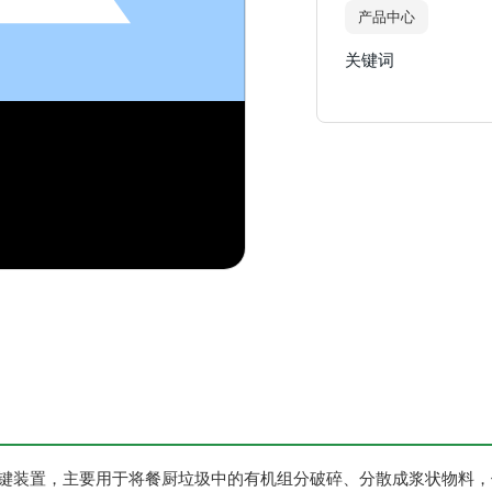
产品中心
关键词
3976314306
公司地址：
河南省荥阳市310国道任庄
段的关键装置，主要用于将餐厨垃圾中的有机组分破碎、分散成浆状物料