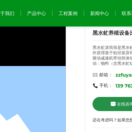
关于我们
产品中心
工程案例
新闻中心
联系
黑水虻养殖设备
黑水虻滚筒筛是黑水虻
作原理基于‌粒径差异‌
工程案例
驱动减速机带动筒体绕
新闻中心
动‌：物料（含黑水
倾角共同作用下沿轴向
zzfuy
（如虫粪、细小残渣
邮箱：
公司新闻
孔的物料‌（如幼虫
料‌‌防堵设计‌：部
139 76
手机：
行业新闻
物料，防止堵塞，确保
段，每段筛孔由细到粗
率高（约30%）、易粘
在线咨
含杂率（<1.2%）和
合‌振动筛+滚筒筛‌
餐厨垃圾的后端处理，
还在考虑吗？如果您