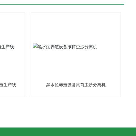
殖生产线
黑水虻养殖设备滚筒虫沙分离机