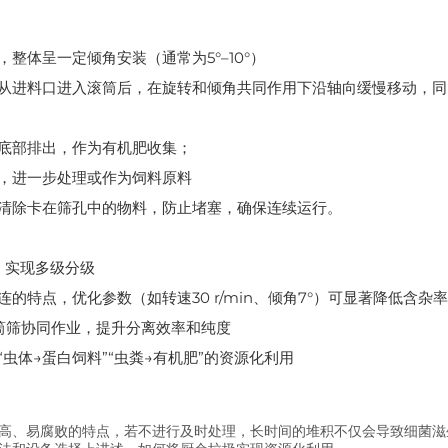
整体呈一定倾角安装（通常为5°–10°）‌
）从进料口进入滚筒后，在旋转和倾角共同作用下沿轴向缓慢移动，同
筒底部排出，作为有机肥收集；
，进一步处理或作为饲料原料‌
自动清除卡在筛孔中的物料，防止堵塞，确保连续运行‌。
，实现多级分级‌
特点，优化参数（如转速30 r/min、倾角7°）可显著降低含杂率（<
筒筛‌协同作业，提升分离效率和纯度‌
体→蛋白饲料”“虫粪→有机肥”的资源化利用‌
高、易腐败的特点，若不进行及时处理，长时间的堆积不仅会导致细菌滋