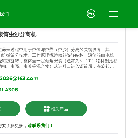
我们
滚筒虫沙分离机
养殖过程中用于‌虫体与虫粪（虫沙）分离‌的关键设备，其工
和‌机械筛分‌技术。工作原理概述‌倾斜旋转结构‌：滚筒筛由电机
轴线旋转，整体呈一定倾角安装（通常为5°–10°）‌‌物料翻滚移
联系我们
虻幼虫、虫壳、虫粪等混合物）从进料口进入滚筒后，在旋转和
缓慢移动，同时不断翻滚‌‌按粒径分级分离‌：‌小于筛孔的物料‌
a2026@163.com
）通过筛网落下，从滚筒底部排出，作为有机肥收集；‌大于筛
联系方式
、蛹、未分解残渣）从滚筒尾部排出，进一步处理或作为饲料原
分设备配备‌梳型清筛机构‌或柔性清理齿，可自动清除卡在筛孔中的
31 4306
在线留言
连续运行‌。实际应用特点‌多级筛分‌：根据需求可设1–4节筛
排列，实现多级分级‌适配黑水虻特性‌：针对黑水虻幼虫含水
连的特点，优化参数（如转速30 r/min、倾角7°）可显著降低
询
相关产品
损失率（<9%）‌‌与振动筛互补‌：部分项目（如上海老港基地）结
协同作业，提升分离效率和纯度‌该设备广泛应用于黑水虻生物转化
实现“虫体→蛋白饲料”“虫粪→有机肥”的资源化利用‌
想要了解更多，
请联系我们！