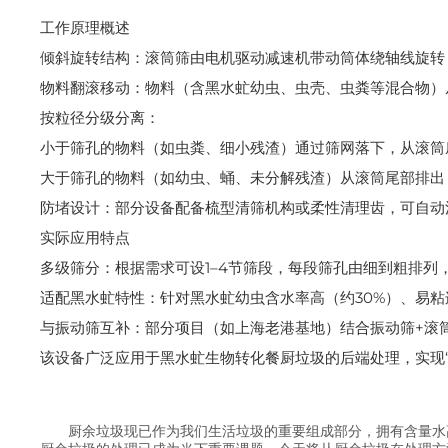
工作原理概述
‌倾斜旋转结构‌：滚筒筛由电机驱动减速机带动筒体绕轴线旋转，
‌物料翻滚移动‌：物料（含黑水虻幼虫、虫壳、虫粪等混合物
‌按粒径分级分离‌：
‌小于筛孔的物料‌（如虫粪、细小残渣）通过筛网落下，从滚
‌大于筛孔的物料‌（如幼虫、蛹、未分解残渣）从滚筒尾部排出
‌防堵设计‌：部分设备配备‌梳型清筛机构‌或柔性清理齿，可
实际应用特点
‌多级筛分‌：根据需求可设1–4节筛段，每段筛孔由细到粗排列
适配黑水虻特性‌：针对黑水虻幼虫含水率高（约30%）、易粘连的
‌与振动筛互补‌：部分项目（如上海老港基地）结合‌振动筛+滚
该设备广泛应用于黑水虻生物转化餐厨垃圾的后端处理，实现“虫
厨余垃圾现已作为我们生活垃圾的重要组成部分，拥有含量水