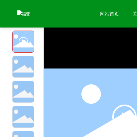
首页
黑水虻养殖设备滚筒虫沙分离机
产品中心
网站首页
关于我们
产品中心
公司简介
餐厨垃圾处理设备
企业文化
黑水虻养殖设备
资质荣誉
蝇蛆养殖设备
鲜虫深加工设备
秸秆饲料加工设备