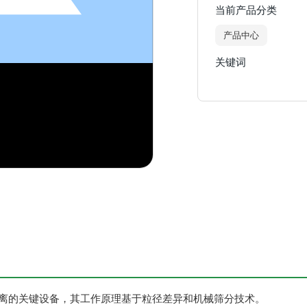
当前产品分类
产品中心
关键词
3976314306
公司地址：
河南省荥阳市310国道任庄
的关键设备，其工作原理基于‌粒径差异‌和‌机械筛分‌技术。