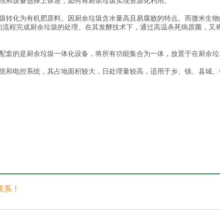
法和设备选择上讲述，如何将厨余垃圾实现资源化利用。
圾转化为有机肥原料。因厨余垃圾含水量高且易腐败的特点。而微米生物
 发酵 - 自动出料的流程完成厨余垃圾的处理。在其发酵技术下，通过高温杀死病
配套的是厨余垃圾一体化设备，将所有功能集合为一体，放置于在厨余垃
统和电控系统，其占地面积较大，日处理量较高，适用于乡、镇、县城、
联系！