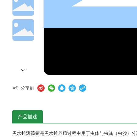
黑水虻深加工产品
0371-64656398
13703982731
1
服务热线：
联系手机：
分享到
产品描述
黑水虻滚筒筛是黑水虻养殖过程中用于‌虫体与虫粪（虫沙）分离‌